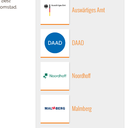
t
best
 Domstad.
Auswärtiges Amt
DAAD
Noordhoff
Malmberg