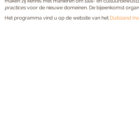
maken zij kennis met manieren om taal- en cultuurbewustz
practices
voor de nieuwe domeinen. De bijeenkomst organi
Het programma vind u op de website van het
Duitsland In