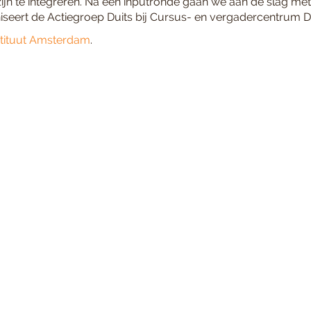
ijn te integreren. Na een inputronde gaan we aan de slag me
seert de Actiegroep Duits bij Cursus- en vergadercentrum
stituut Amsterdam
.