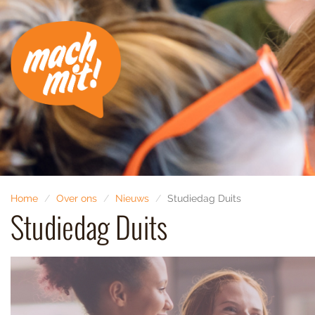
Home
Over ons
Nieuws
Studiedag Duits
Studiedag Duits