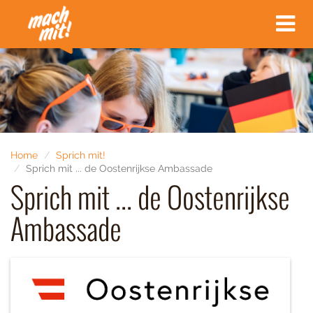
Toggle
navigat
Home
Sprich mit!
Sprich mit ... de Oostenrijkse Ambassade
Sprich mit ... de Oostenrijkse
Ambassade