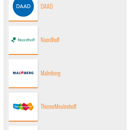
DAAD
Noordhoff
Malmberg
ThiemeMeulenhoff