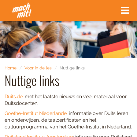
Toggle
navigat
Home
Voor in de les
Nuttige links
Nuttige links
Duits.de
: met het laatste nieuws en veel materiaal voor
Duitsdocenten.
Goethe-Institut Niederlande
: informatie over Duits leren
en onderwijzen, de taalcertificaten en het
cultuurprogramma van het Goethe-Institut in Nederland.
Duitsland Instituut Amsterdam
: informatie over Duitsland