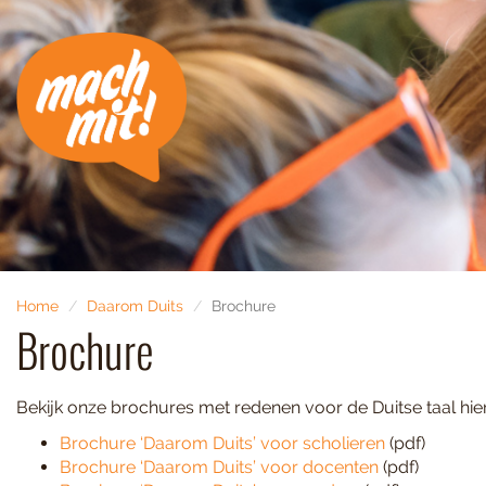
Home
Daarom Duits
Brochure
Brochure
Bekijk onze brochures met redenen voor de Duitse taal hier
Brochure ‘Daarom Duits’ voor scholieren
(pdf)
Brochure ‘Daarom Duits’ voor docenten
(pdf)