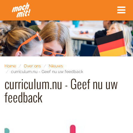
Toggle
navigat
Home
Over ons
Nieuws
curriculum.nu - Geef nu uw feedback
curriculum.nu - Geef nu uw
feedback